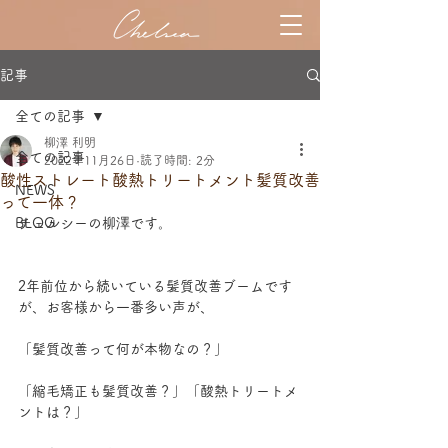
記事
全ての記事
柳澤 利明
全ての記事
2022年11月26日
読了時間: 2分
酸性ストレート酸熱トリートメント髪質改善
NEWS
って一体？
BLOG
チェルシーの柳澤です。
2年前位から続いている髪質改善ブームです
が、お客様から一番多い声が、
「髪質改善って何が本物なの？」
「縮毛矯正も髪質改善？」「酸熱トリートメ
ントは？」