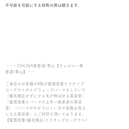
不可能を可能にする技術の旅は続きます。
～～～CHLSEA表参道/青山【チェルシー表
参道/青山】～～
ご来店のお客様の8割が髪質改善ケラチンブ
ローアウトかエアウェーブパーマをしていて
「縮毛矯正せずにクセ毛が伸ばせる美容室」
「髪質改善とパーマが上手い表参道の美容
室」「パーマがかかりにくい方が多数お見え
になる美容室」とご好評を頂いております。
【髪質改善/縮毛矯正/ケラチンブローアウト/
ヴェールグレージュカラー/エアウェーブ/デ