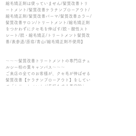
縮毛矯正剤は使っていません/髪質改善トリ
ートメント/髪質改善ケラチンブローアウト/
縮毛矯正剤/髪質改善パーマ/髪質改善カラー/
髪質改善サロン/トリートメント/縮毛矯正剤
をつかわずにクセ毛を伸ばす/脱・酸性スト
レート/脱・縮毛矯正/トリートメント髪質改
善/表参道/原宿/青山/縮毛矯正剤不使用】
～～～髪質改善トリートメントの専門店チェ
ルシー柏の葉キャンパス～～～
ご来店の全てのお客様が、クセ毛が伸ばせる
髪質改善【ケラチンブローアウト】をしてい
て「トリートメントが長持ちする美容院」
「柏で縮毛矯正をやめたい方がクセ毛を伸ば
せる美容室」「髪質改善が上手い柏の美容
室」とご好評を頂いております。
【髪質改善/縮毛矯正/酸性ストレート/酸熱ト
リートメント/髪質改善トリートメント/髪質
改善ケラチンブローアウト/トリートメント/