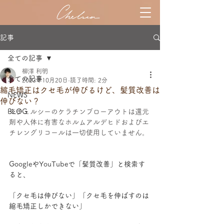
記事
全ての記事
柳澤 利明
全ての記事
2023年10月20日
読了時間: 2分
縮毛矯正はクセ毛が伸びるけど、髪質改善は
NEWS
伸びない？
BLOG
※チェルシーのケラチンブローアウトは還元
剤や人体に有害なホルムアルデヒドおよびエ
チレングリコールは一切使用していません。
GoogleやYouTubeで「髪質改善」と検索す
ると、
「クセ毛は伸びない」「クセ毛を伸ばすのは
縮毛矯正しかできない」