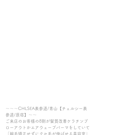
～～～CHLSEA表参道/青山【チェルシー表
参道/原宿】～～
ご来店のお客様の8割が髪質改善ケラチンブ
ローアウトかエアウェーブパーマをしていて
「縮毛矯正せずにクセ毛が伸ばせる美容室」