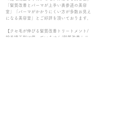
「髪質改善とパーマが上手い表参道の美容
室」「パーマがかかりにくい方が多数お見え
になる美容室」とご好評を頂いております。
【クセ毛が伸びる髪質改善トリートメント/
縮毛矯正剤は使っていません/髪質改善トリ
ートメント/髪質改善ケラチンブローアウト/
縮毛矯正剤/髪質改善パーマ/髪質改善カラー/
髪質改善サロン/トリートメント/縮毛矯正剤
をつかわずにクセ毛を伸ばす/脱・酸性スト
レート/脱・縮毛矯正/トリートメント髪質改
善/表参道/原宿/青山/縮毛矯正剤不使用】
～～～髪質改善トリートメントの専門店チェ
ルシー柏の葉キャンパス～～～
ご来店の全てのお客様が、クセ毛が伸ばせる
髪質改善【ケラチンブローアウト】をしてい
て「トリートメントが長持ちする美容院」
「柏で縮毛矯正をやめたい方がクセ毛を伸ば
せる美容室」「髪質改善が上手い柏の美容