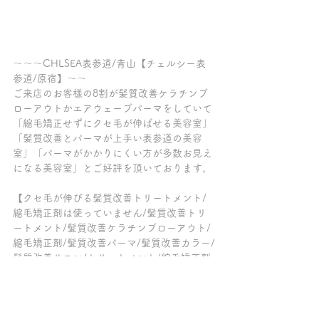
～～～CHLSEA表参道/青山【チェルシー表
参道/原宿】～～
ご来店のお客様の8割が髪質改善ケラチンブ
ローアウトかエアウェーブパーマをしていて
「縮毛矯正せずにクセ毛が伸ばせる美容室」
「髪質改善とパーマが上手い表参道の美容
室」「パーマがかかりにくい方が多数お見え
になる美容室」とご好評を頂いております。
【クセ毛が伸びる髪質改善トリートメント/
縮毛矯正剤は使っていません/髪質改善トリ
ートメント/髪質改善ケラチンブローアウト/
縮毛矯正剤/髪質改善パーマ/髪質改善カラー/
髪質改善サロン/トリートメント/縮毛矯正剤
をつかわずにクセ毛を伸ばす/脱・酸性スト
レート/脱・縮毛矯正/トリートメント髪質改
善/表参道/原宿/青山/縮毛矯正剤不使用】