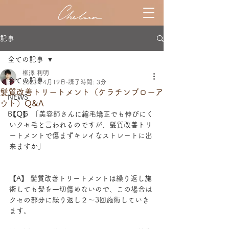
記事
全ての記事
柳澤 利明
全ての記事
2023年4月19日
読了時間: 3分
髪質改善トリートメント（ケラチンブローア
NEWS
ウト）Q&A
BLOG
【Q】 「美容師さんに縮毛矯正でも伸びにく
いクセ毛と言われるのですが、髪質改善トリ
ートメントで傷まずキレイなストレートに出
来ますか」
【A】 髪質改善トリートメントは繰り返し施
術しても髪を一切傷めないので、この場合は
クセの部分に繰り返し２～3回施術していき
ます。