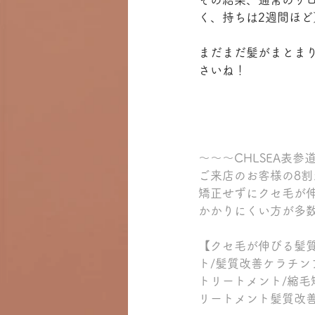
く、持ちは2週間ほど
まだまだ髪がまとま
さいね！
～～～CHLSEA表
ご来店のお客様の8
矯正せずにクセ毛が
かかりにくい方が多
【クセ毛が伸びる髪質
ト/髪質改善ケラチン
トリートメント/縮毛
リートメント髪質改善