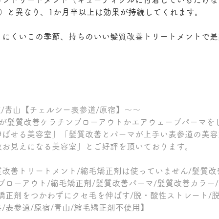
）と異なり、1か月半以上は効果が持続してくれます。
りにくいこの季節、持ちのいい髪質改善トリートメントで是
参道/青山【チェルシー表参道/原宿】～～
割が髪質改善ケラチンブローアウトかエアウェーブパーマを
伸ばせる美容室」「髪質改善とパーマが上手い表参道の美容
数お見えになる美容室」とご好評を頂いております。
改善トリートメント/縮毛矯正剤は使っていません/髪質改
ブローアウト/縮毛矯正剤/髪質改善パーマ/髪質改善カラー/
矯正剤をつかわずにクセ毛を伸ばす/脱・酸性ストレート/脱
/表参道/原宿/青山/縮毛矯正剤不使用】