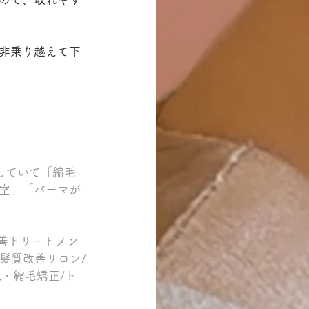
非乗り越えて下
していて「縮毛
室」「パーマが
善トリートメン
髪質改善サロン/
・縮毛矯正/ト