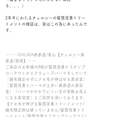
る、、、」
2年半にわたるチェルシーの髪質改善トリー
トメントの検証は、実はこの為にあったんで
す。
～～～CHLSEA表参道/青山【チェルシー表
参道/原宿】～～
ご来店のお客様の8割が髪質改善ケラチンブ
ローアウトかエアウェーブパーマをしていて
「縮毛矯正せずにクセ毛が伸ばせる美容室」
「髪質改善とパーマが上手い表参道の美容
室」「パーマがかかりにくい方が多数お見え
になる美容室」とご好評を頂いております。
【クセ毛が伸びる髪質改善トリートメント/
縮毛矯正剤は使っていません/髪質改善トリ
ートメント/髪質改善ケラチンブローアウト/
縮毛矯正剤/髪質改善パーマ/髪質改善カラー/
髪質改善サロン/トリートメント/縮毛矯正剤