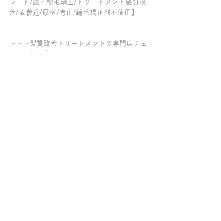
レート/脱・縮毛矯正/トリートメント髪質改
善/表参道/原宿/青山/縮毛矯正剤不使用】
～～～髪質改善トリートメントの専門店チェ
ルシー柏の葉キャンパス～～～
ご来店の全てのお客様が、クセ毛が伸ばせる
髪質改善【ケラチンブローアウト】をしてい
て「トリートメントが長持ちする美容院」
「柏で縮毛矯正をやめたい方がクセ毛を伸ば
せる美容室」「髪質改善が上手い柏の美容
室」とご好評を頂いております。
【髪質改善/縮毛矯正/酸性ストレート/酸熱ト
リートメント/髪質改善トリートメント/髪質
改善ケラチンブローアウト/トリートメント/
柏/おおたかの森】