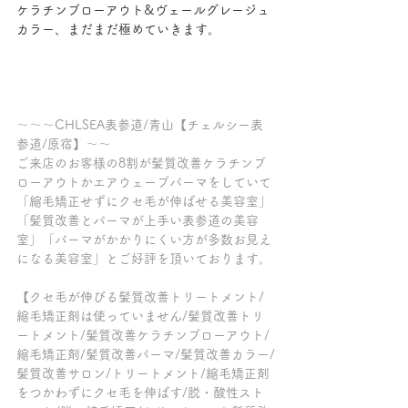
ケラチンブローアウト&ヴェールグレージュ
カラー、まだまだ極めていきます。
～～～CHLSEA表参道/青山【チェルシー表
参道/原宿】～～
ご来店のお客様の8割が髪質改善ケラチンブ
ローアウトかエアウェーブパーマをしていて
「縮毛矯正せずにクセ毛が伸ばせる美容室」
「髪質改善とパーマが上手い表参道の美容
室」「パーマがかかりにくい方が多数お見え
になる美容室」とご好評を頂いております。
【クセ毛が伸びる髪質改善トリートメント/
縮毛矯正剤は使っていません/髪質改善トリ
ートメント/髪質改善ケラチンブローアウト/
縮毛矯正剤/髪質改善パーマ/髪質改善カラー/
髪質改善サロン/トリートメント/縮毛矯正剤
をつかわずにクセ毛を伸ばす/脱・酸性スト