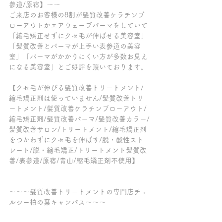
参道/原宿】～～
ご来店のお客様の8割が髪質改善ケラチンブ
ローアウトかエアウェーブパーマをしていて
「縮毛矯正せずにクセ毛が伸ばせる美容室」
「髪質改善とパーマが上手い表参道の美容
室」「パーマがかかりにくい方が多数お見え
になる美容室」とご好評を頂いております。
【クセ毛が伸びる髪質改善トリートメント/
縮毛矯正剤は使っていません/髪質改善トリ
ートメント/髪質改善ケラチンブローアウト/
縮毛矯正剤/髪質改善パーマ/髪質改善カラー/
髪質改善サロン/トリートメント/縮毛矯正剤
をつかわずにクセ毛を伸ばす/脱・酸性スト
レート/脱・縮毛矯正/トリートメント髪質改
善/表参道/原宿/青山/縮毛矯正剤不使用】
～～～髪質改善トリートメントの専門店チェ
ルシー柏の葉キャンパス～～～
ご来店の全てのお客様が、クセ毛が伸ばせる