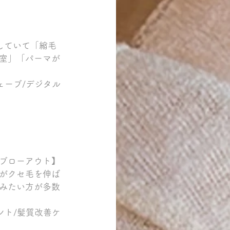
していて「縮毛
室」「パーマが
ェーブ/デジタル
ブローアウト】
がクセ毛を伸ば
みたい方が多数
ント/髪質改善ケ