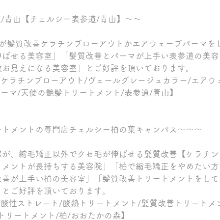
参道/青山【チェルシー表参道/青山】～～
割が髪質改善ケラチンブローアウトかエアウェーブパーマを
伸ばせる美容室」「髪質改善とパーマが上手い表参道の美容
数お見えになる美容室」とご好評を頂いております。
/ケラチンブローアウト/ヴェールグレージュカラー/エアウ
パーマ/天使の艶髪トリートメント/表参道/青山】
ートメントの専門店チェルシー柏の葉キャンパス～～～
様が、縮毛矯正以外でクセ毛が伸ばせる髪質改善【ケラチン
トメントが長持ちする美容院」「柏で縮毛矯正をやめたい方
改善が上手い柏の美容室」「髪質改善トリートメントをして
」とご好評を頂いております。
/酸性ストレート/酸熱トリートメント/髪質改善トリートメ
トリートメント/柏/おおたかの森】