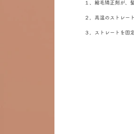
１、縮毛矯正剤が、
２，高温のストレー
３，ストレートを固