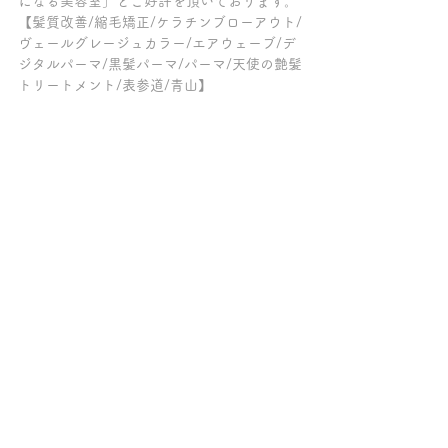
になる美容室」とご好評を頂いております。
【髪質改善/縮毛矯正/ケラチンブローアウト/
ヴェールグレージュカラー/エアウェーブ/デ
ジタルパーマ/黒髪パーマ/パーマ/天使の艶髪
トリートメント/表参道/青山】
～～～髪質改善トリートメントの専門店チェ
ルシー柏の葉キャンパス～～～
ご来店の全てのお客様が、縮毛矯正以外でク
セ毛が伸ばせる髪質改善【ケラチンブローア
ウト】をしていて「トリートメントが長持ち
する美容院」「柏で縮毛矯正をやめたい方が
クセ毛を伸ばせる美容室」「髪質改善が上手
い柏の美容室」「髪質改善トリートメントを
してみたい方が多数お見えになる美容室」と
ご好評を頂いております。
【髪質改善/縮毛矯正/酸性ストレート/酸熱ト
リートメント/髪質改善トリートメント/髪質
改善ケラチンブローアウト/トリートメント/
柏/おおたかの森】