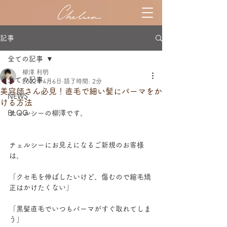
記事
全ての記事
柳澤 利明
全ての記事
2022年4月6日
読了時間: 2分
美容師さん必見！直毛で細い髪にパーマをか
NEWS
ける方法
BLOG
チェルシーの柳澤です。
チェルシーにお見えになるご新規のお客様
は、
「クセ毛を伸ばしたいけど、傷むので縮毛矯
正はかけたくない」
「黒髪直毛でいつもパーマがすぐ取れてしま
う」