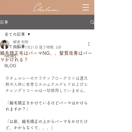
記事
全ての記事
柳澤 利明
全ての記事
2024年7月21日
読了時間: 3分
縮毛矯正毛はパーマNG、、髪質改善はパー
NEWS
マかけれる？
BLOG
※チェルシーのケラチンブローアウトは還元
剤や人体に有害なホルムアルデヒドおよびエ
チレングリコールは一切使用していません。
「縮毛矯正をかけているけどパーマはかけら
れますか？」
「以前、縮毛矯正の上からパーマをかけたけ
ど、かからなくて、、、」