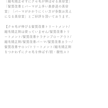
「縮毛矯正せずにクセ毛が伸ばせる美容室」
「髪質改善とパーマが上手い表参道の美容
室」「パーマがかかりにくい方が多数お見え
になる美容室」とご好評を頂いております。
【クセ毛が伸びる髪質改善トリートメント/
縮毛矯正剤は使っていません/髪質改善トリ
ートメント/髪質改善ケラチンブローアウト/
縮毛矯正剤/髪質改善パーマ/髪質改善カラー/
髪質改善サロン/トリートメント/縮毛矯正剤
をつかわずにクセ毛を伸ばす/脱・酸性スト
レート/脱・縮毛矯正/トリートメント髪質改
善/表参道/原宿/青山/縮毛矯正剤不使用】
～～～髪質改善トリートメントの専門店チェ
ルシー柏の葉キャンパス～～～
ご来店の全てのお客様が、クセ毛が伸ばせる
髪質改善【ケラチンブローアウト】をしてい
て「トリートメントが長持ちする美容院」
「柏で縮毛矯正をやめたい方がクセ毛を伸ば
せる美容室」「髪質改善が上手い柏の美容