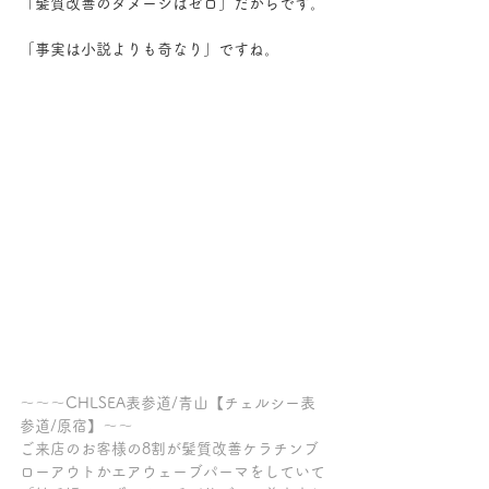
「髪質改善のダメージはゼロ」だからです。
「事実は小説よりも奇なり」ですね。
～～～CHLSEA表参道/青山【チェルシー表
参道/原宿】～～
ご来店のお客様の8割が髪質改善ケラチンブ
ローアウトかエアウェーブパーマをしていて