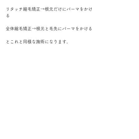
リタッチ縮毛矯正→根元だけにパーマをかけ
る
全体縮毛矯正→根元と毛先にパーマをかける
とこれと同様な施術になります。