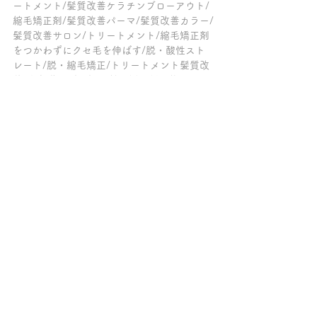
ートメント/髪質改善ケラチンブローアウト/
縮毛矯正剤/髪質改善パーマ/髪質改善カラー/
髪質改善サロン/トリートメント/縮毛矯正剤
をつかわずにクセ毛を伸ばす/脱・酸性スト
レート/脱・縮毛矯正/トリートメント髪質改
善/表参道/原宿/青山/縮毛矯正剤不使用】
～～～髪質改善トリートメントの専門店チェ
ルシー柏の葉キャンパス～～～
ご来店の全てのお客様が、クセ毛が伸ばせる
髪質改善【ケラチンブローアウト】をしてい
て「トリートメントが長持ちする美容院」
「柏で縮毛矯正をやめたい方がクセ毛を伸ば
せる美容室」「髪質改善が上手い柏の美容
室」とご好評を頂いております。
【髪質改善/縮毛矯正/酸性ストレート/酸熱ト
リートメント/髪質改善トリートメント/髪質
改善ケラチンブローアウト/トリートメント/
柏/おおたかの森】