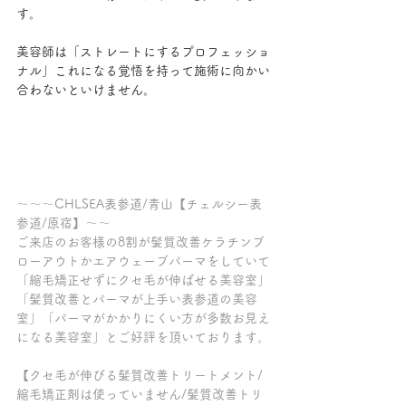
す。
美容師は「ストレートにするプロフェッショ
ナル」これになる覚悟を持って施術に向かい
合わないといけません。
～～～CHLSEA表参道/青山【チェルシー表
参道/原宿】～～
ご来店のお客様の8割が髪質改善ケラチンブ
ローアウトかエアウェーブパーマをしていて
「縮毛矯正せずにクセ毛が伸ばせる美容室」
「髪質改善とパーマが上手い表参道の美容
室」「パーマがかかりにくい方が多数お見え
になる美容室」とご好評を頂いております。
【クセ毛が伸びる髪質改善トリートメント/
縮毛矯正剤は使っていません/髪質改善トリ