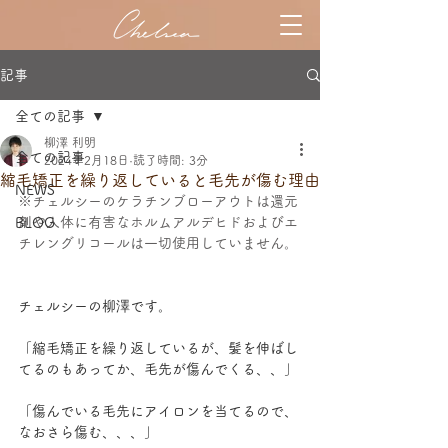
記事
全ての記事
柳澤 利明
全ての記事
2024年2月18日
読了時間: 3分
縮毛矯正を繰り返していると毛先が傷む理由
NEWS
※チェルシーのケラチンブローアウトは還元
剤や人体に有害なホルムアルデヒドおよびエ
BLOG
チレングリコールは一切使用していません。
チェルシーの柳澤です。
「縮毛矯正を繰り返しているが、髪を伸ばし
てるのもあってか、毛先が傷んでくる、、」
「傷んでいる毛先にアイロンを当てるので、
なおさら傷む、、、」