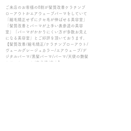
ご来店のお客様の8割が髪質改善ケラチンブ
ローアウトかエアウェーブパーマをしていて
「縮毛矯正せずにクセ毛が伸ばせる美容室」
「髪質改善とパーマが上手い表参道の美容
室」「パーマがかかりにくい方が多数お見え
になる美容室」とご好評を頂いております。
【髪質改善/縮毛矯正/ケラチンブローアウト/
ヴェールグレージュカラー/エアウェーブ/デ
ジタルパーマ/黒髪パーマ/パーマ/天使の艶髪
トリートメント/表参道/青山】
～～～髪質改善トリートメントの専門店チェ
ルシー柏の葉キャンパス～～～
ご来店の全てのお客様が、縮毛矯正以外でク
セ毛が伸ばせる髪質改善【ケラチンブローア
ウト】をしていて「トリートメントが長持ち
する美容院」「柏で縮毛矯正をやめたい方が
クセ毛を伸ばせる美容室」「髪質改善が上手
い柏の美容室」「髪質改善トリートメントを