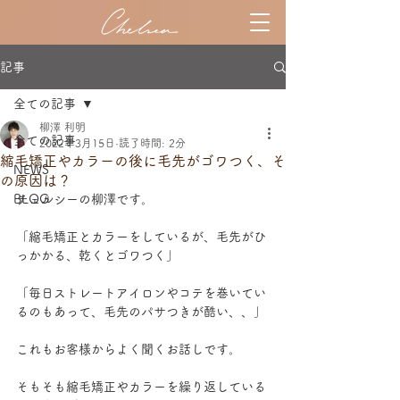
記事
全ての記事
柳澤 利明
全ての記事
2022年3月15日
読了時間: 2分
縮毛矯正やカラーの後に毛先がゴワつく、そ
NEWS
の原因は？
BLOG
チェルシーの柳澤です。
「縮毛矯正とカラーをしているが、毛先がひ
っかかる、乾くとゴワつく」
「毎日ストレートアイロンやコテを巻いてい
るのもあって、毛先のパサつきが酷い、、」
これもお客様からよく聞くお話しです。
そもそも縮毛矯正やカラーを繰り返している