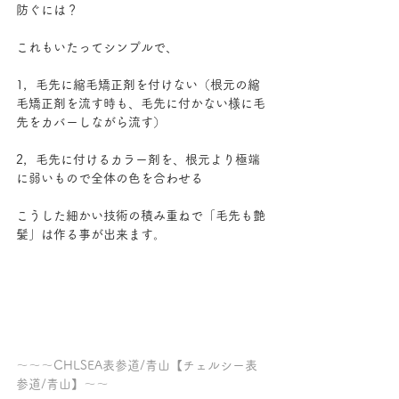
防ぐには？
これもいたってシンプルで、
1，毛先に縮毛矯正剤を付けない（根元の縮
毛矯正剤を流す時も、毛先に付かない様に毛
先をカバーしながら流す）
2，毛先に付けるカラー剤を、根元より極端
に弱いもので全体の色を合わせる
こうした細かい技術の積み重ねで「毛先も艶
髪」は作る事が出来ます。
～～～CHLSEA表参道/青山【チェルシー表
参道/青山】～～