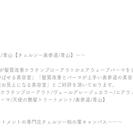
参道/青山【チェルシー表参道/青山】～～
割が髪質改善ケラチンブローアウトかエアウェーブパーマを
伸ばせる美容室」「髪質改善とパーマが上手い表参道の美容
数お見えになる美容室」とご好評を頂いております。
/ケラチンブローアウト/ヴェールグレージュカラー/エアウ
パーマ/天使の艶髪トリートメント/表参道/青山】
ートメントの専門店チェルシー柏の葉キャンパス～～～