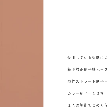
使用している薬剤に
縮毛矯正剤→根元－
酸性ストレート剤→
カラー剤→－１０％
１回の施術でこのく