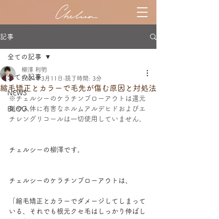
記事
全ての記事
柳澤 利明
全ての記事
2024年3月11日
読了時間: 3分
縮毛矯正とカラーで毛先が傷む原因と対処法
NEWS
※チェルシーのケラチンブローアウトは還元
剤や人体に有害なホルムアルデヒドおよびエ
BLOG
チレングリコールは一切使用していません。
チェルシーの柳澤です。
チェルシーのケラチンブローアウトは、
「縮毛矯正とカラーでダメージしてしまって
いる、それでも根元クセ毛はしっかり伸ばし