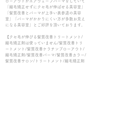
ローアウトかエアウェーブパーマをしていて
「縮毛矯正せずにクセ毛が伸ばせる美容室」
「髪質改善とパーマが上手い表参道の美容
室」「パーマがかかりにくい方が多数お見え
になる美容室」とご好評を頂いております。
【クセ毛が伸びる髪質改善トリートメント/
縮毛矯正剤は使っていません/髪質改善トリ
ートメント/髪質改善ケラチンブローアウト/
縮毛矯正剤/髪質改善パーマ/髪質改善カラー/
髪質改善サロン/トリートメント/縮毛矯正剤
をつかわずにクセ毛を伸ばす/脱・酸性スト
レート/脱・縮毛矯正/トリートメント髪質改
善/表参道/原宿/青山/縮毛矯正剤不使用】
～～～髪質改善トリートメントの専門店チェ
ルシー柏の葉キャンパス～～～
ご来店の全てのお客様が、クセ毛が伸ばせる
髪質改善【ケラチンブローアウト】をしてい
て「トリートメントが長持ちする美容院」
「柏で縮毛矯正をやめたい方がクセ毛を伸ば