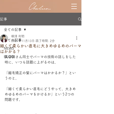
記事
全ての記事
柳澤 利明
全ての記事
2021年11月13日
読了時間: 2分
細くて柔らかい直毛に大きめゆるめのパーマ
NEWS
はかかる？
BLOG
美容師さん同士でパーマの技術の話しをした
時に、いつも話題に上がるのは、
「縮毛矯正の髪にパーマはかかるか？」とい
うのと、
「細くて柔らかい直毛にどうやって、大きめ
めゆるめのパーマをかけるか」という2つの
問題です。