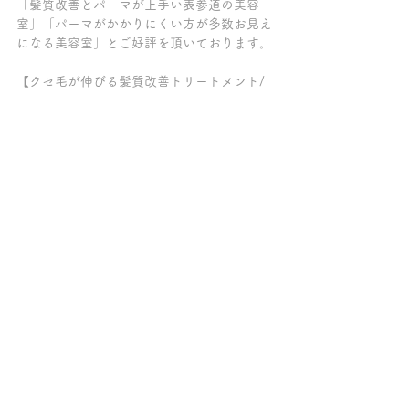
「髪質改善とパーマが上手い表参道の美容
室」「パーマがかかりにくい方が多数お見え
になる美容室」とご好評を頂いております。
【クセ毛が伸びる髪質改善トリートメント/
縮毛矯正剤は使っていません/髪質改善トリ
ートメント/髪質改善ケラチンブローアウト/
縮毛矯正剤/髪質改善パーマ/髪質改善カラー/
髪質改善サロン/トリートメント/縮毛矯正剤
をつかわずにクセ毛を伸ばす/脱・酸性スト
レート/脱・縮毛矯正/トリートメント髪質改
善/表参道/原宿/青山/縮毛矯正剤不使用】
～～～髪質改善トリートメントの専門店チェ
ルシー柏の葉キャンパス～～～
ご来店の全てのお客様が、クセ毛が伸ばせる
髪質改善【ケラチンブローアウト】をしてい
て「トリートメントが長持ちする美容院」
「柏で縮毛矯正をやめたい方がクセ毛を伸ば
せる美容室」「髪質改善が上手い柏の美容
室」とご好評を頂いております。