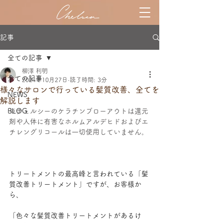
記事
全ての記事
柳澤 利明
全ての記事
2024年10月27日
読了時間: 3分
様々なサロンで行っている髪質改善、全てを
NEWS
解説します
BLOG
※チェルシーのケラチンブローアウトは還元
剤や人体に有害なホルムアルデヒドおよびエ
チレングリコールは一切使用していません。
トリートメントの最高峰と言われている「髪
質改善トリートメント」ですが、お客様か
ら、
「色々な髪質改善トリートメントがあるけ