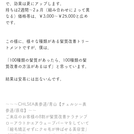
で、効果は更にアップします。
持ちは2週間～2ヵ月（組み合わせによって異
なる）価格帯は、￥3,000～￥25,000と広め
です。
この様に、様々な種類がある髪質改善トリー
トメントですが、僕は、
「100種類の髪質があったら、100種類の髪
質改善の方法があるはず」と思っています。
結果は安易には出ないんです。
～～～CHLSEA表参道/青山【チェルシー表
参道/原宿】～～
ご来店のお客様の8割が髪質改善ケラチンブ
ローアウトかエアウェーブパーマをしていて
「縮毛矯正せずにクセ毛が伸ばせる美容室」