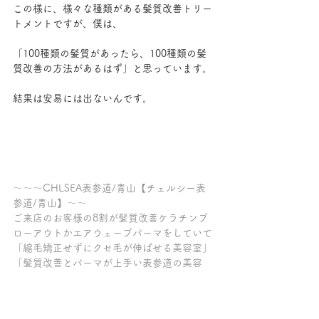
この様に、様々な種類がある髪質改善トリー
トメントですが、僕は、
「100種類の髪質があったら、100種類の髪
質改善の方法があるはず」と思っています。
結果は安易には出ないんです。
～～～CHLSEA表参道/青山【チェルシー表
参道/青山】～～
ご来店のお客様の8割が髪質改善ケラチンブ
ローアウトかエアウェーブパーマをしていて
「縮毛矯正せずにクセ毛が伸ばせる美容室」
「髪質改善とパーマが上手い表参道の美容
室」「パーマがかかりにくい方が多数お見え
になる美容室」とご好評を頂いております。
【髪質改善/縮毛矯正/ケラチンブローアウト/