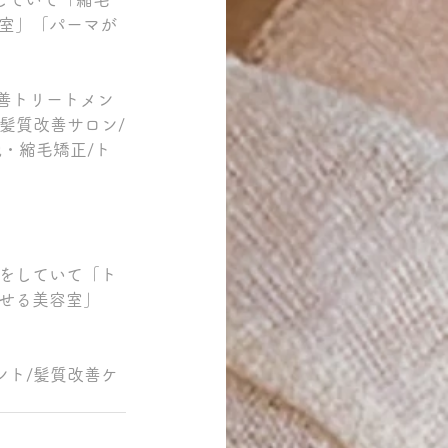
室」「パーマが
善トリートメン
髪質改善サロン/
・縮毛矯正/ト
をしていて「ト
せる美容室」
ント/髪質改善ケ