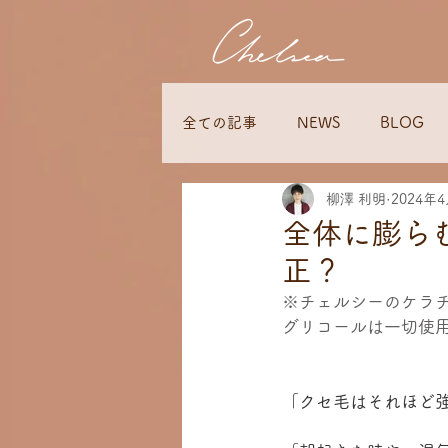
全ての記事
NEWS
BLOG
柳澤 利明
2024年
全体に膨ら
正？
※チェルシーのケラ
グリコールは一切使
「クセ毛はそれほど