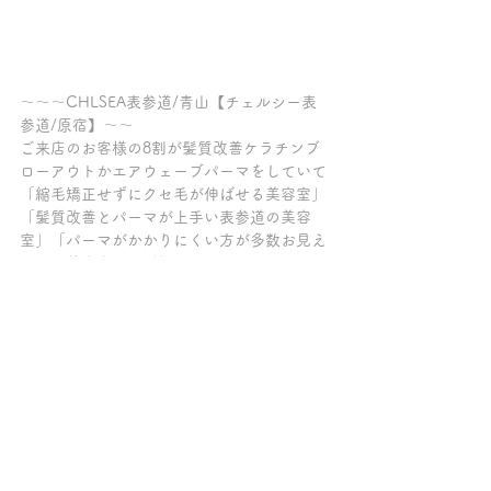
～～～CHLSEA表参道/青山【チェルシー表
参道/原宿】～～
ご来店のお客様の8割が髪質改善ケラチンブ
ローアウトかエアウェーブパーマをしていて
「縮毛矯正せずにクセ毛が伸ばせる美容室」
「髪質改善とパーマが上手い表参道の美容
室」「パーマがかかりにくい方が多数お見え
になる美容室」とご好評を頂いております。
【クセ毛が伸びる髪質改善トリートメント/
縮毛矯正剤は使っていません/髪質改善トリ
ートメント/髪質改善ケラチンブローアウト/
縮毛矯正剤/髪質改善パーマ/髪質改善カラー/
髪質改善サロン/トリートメント/縮毛矯正剤
をつかわずにクセ毛を伸ばす/脱・酸性スト
レート/脱・縮毛矯正/トリートメント髪質改
善/表参道/原宿/青山/縮毛矯正剤不使用】