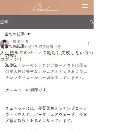
記事
全ての記事
柳澤 利明
全ての記事
2024年10月3日
読了時間: 3分
人生初めてのパーマで絶対に失敗しない３つ
NEWS
のポイント
BLOG
※チェルシーのケラチンブローアウトは還元
剤や人体に有害なホルムアルデヒドおよびエ
チレングリコールは一切使用していません。
チェルシーの柳澤です。
チェルシーには、髪質改善ケラチンブローア
ウトと並んで、パーマ（エアウェーブ）のお
客様が数多くお見えになっています。