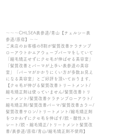
～～～CHLSEA表参道/青山【チェルシー表
参道/原宿】～～
ご来店のお客様の8割が髪質改善ケラチンブ
ローアウトかエアウェーブパーマをしていて
「縮毛矯正せずにクセ毛が伸ばせる美容室」
「髪質改善とパーマが上手い表参道の美容
室」「パーマがかかりにくい方が多数お見え
になる美容室」とご好評を頂いております。
【クセ毛が伸びる髪質改善トリートメント/
縮毛矯正剤は使っていません/髪質改善トリ
ートメント/髪質改善ケラチンブローアウト/
縮毛矯正剤/髪質改善パーマ/髪質改善カラー/
髪質改善サロン/トリートメント/縮毛矯正剤
をつかわずにクセ毛を伸ばす/脱・酸性スト
レート/脱・縮毛矯正/トリートメント髪質改
善/表参道/原宿/青山/縮毛矯正剤不使用】