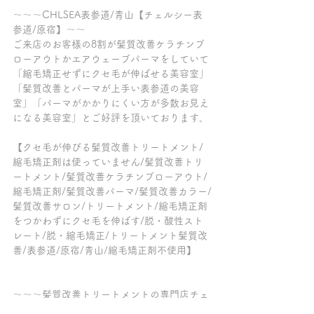
～～～CHLSEA表参道/青山【チェルシー表
参道/原宿】～～
ご来店のお客様の8割が髪質改善ケラチンブ
ローアウトかエアウェーブパーマをしていて
「縮毛矯正せずにクセ毛が伸ばせる美容室」
「髪質改善とパーマが上手い表参道の美容
室」「パーマがかかりにくい方が多数お見え
になる美容室」とご好評を頂いております。
【クセ毛が伸びる髪質改善トリートメント/
縮毛矯正剤は使っていません/髪質改善トリ
ートメント/髪質改善ケラチンブローアウト/
縮毛矯正剤/髪質改善パーマ/髪質改善カラー/
髪質改善サロン/トリートメント/縮毛矯正剤
をつかわずにクセ毛を伸ばす/脱・酸性スト
レート/脱・縮毛矯正/トリートメント髪質改
善/表参道/原宿/青山/縮毛矯正剤不使用】
～～～髪質改善トリートメントの専門店チェ
ルシー柏の葉キャンパス～～～