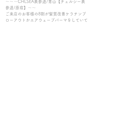
～～～CHLSEA表参道/青山【チェルシー表
参道/原宿】～～
ご来店のお客様の8割が髪質改善ケラチンブ
ローアウトかエアウェーブパーマをしていて
「縮毛矯正せずにクセ毛が伸ばせる美容室」
「髪質改善とパーマが上手い表参道の美容
室」「パーマがかかりにくい方が多数お見え
になる美容室」とご好評を頂いております。
【クセ毛が伸びる髪質改善トリートメント/
縮毛矯正剤は使っていません/髪質改善トリ
ートメント/髪質改善ケラチンブローアウト/
縮毛矯正剤/髪質改善パーマ/髪質改善カラー/
髪質改善サロン/トリートメント/縮毛矯正剤
をつかわずにクセ毛を伸ばす/脱・酸性スト
レート/脱・縮毛矯正/トリートメント髪質改
善/表参道/原宿/青山/縮毛矯正剤不使用】
～～～髪質改善トリートメントの専門店チェ
ルシー柏の葉キャンパス～～～
ご来店の全てのお客様が、クセ毛が伸ばせる