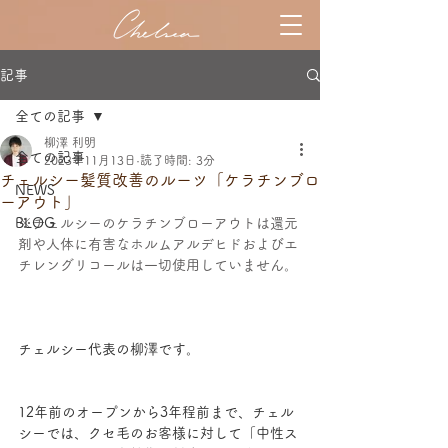
記事
全ての記事
柳澤 利明
全ての記事
2023年11月13日
読了時間: 3分
チェルシー髪質改善のルーツ「ケラチンブロ
NEWS
ーアウト」
BLOG
※チェルシーのケラチンブローアウトは還元
剤や人体に有害なホルムアルデヒドおよびエ
チレングリコールは一切使用していません。
チェルシー代表の柳澤です。
12年前のオープンから3年程前まで、チェル
シーでは、クセ毛のお客様に対して「中性ス