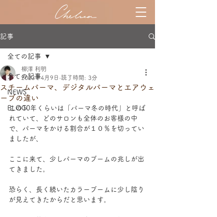
記事
全ての記事
柳澤 利明
全ての記事
2023年4月9日
読了時間: 3分
スチームパーマ、デジタルパーマとエアウェ
NEWS
ーブの違い
BLOG
この10年くらいは「パーマ冬の時代」と呼ば
れていて、どのサロンも全体のお客様の中
で、パーマをかける割合が１０％を切ってい
ましたが、
ここに来て、少しパーマのブームの兆しが出
てきました。
恐らく、長く続いたカラーブームに少し陰り
が見えてきたからだと思います。