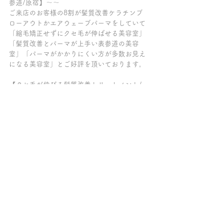
参道/原宿】～～
ご来店のお客様の8割が髪質改善ケラチンブ
ローアウトかエアウェーブパーマをしていて
「縮毛矯正せずにクセ毛が伸ばせる美容室」
「髪質改善とパーマが上手い表参道の美容
室」「パーマがかかりにくい方が多数お見え
になる美容室」とご好評を頂いております。
【クセ毛が伸びる髪質改善トリートメント/
縮毛矯正剤は使っていません/髪質改善トリ
ートメント/髪質改善ケラチンブローアウト/
縮毛矯正剤/髪質改善パーマ/髪質改善カラー/
髪質改善サロン/トリートメント/縮毛矯正剤
をつかわずにクセ毛を伸ばす/脱・酸性スト
レート/脱・縮毛矯正/トリートメント髪質改
善/表参道/原宿/青山/縮毛矯正剤不使用】
～～～髪質改善トリートメントの専門店チェ
ルシー柏の葉キャンパス～～～
ご来店の全てのお客様が、クセ毛が伸ばせる
髪質改善【ケラチンブローアウト】をしてい