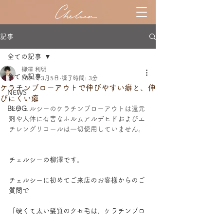
記事
全ての記事
柳澤 利明
全ての記事
2024年3月5日
読了時間: 3分
ケラチンブローアウトで伸びやすい癖と、伸
NEWS
びにくい癖
BLOG
※チェルシーのケラチンブローアウトは還元
剤や人体に有害なホルムアルデヒドおよびエ
チレングリコールは一切使用していません。
チェルシーの柳澤です。
チェルシーに初めてご来店のお客様からのご
質問で
「硬くて太い髪質のクセ毛は、ケラチンブロ