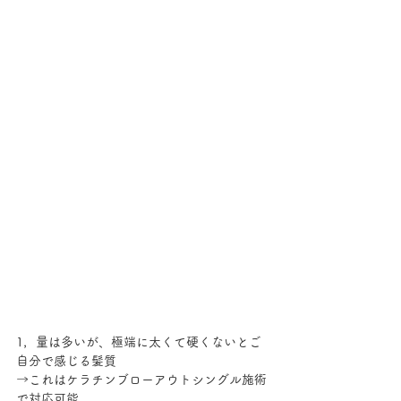
1，量は多いが、極端に太くて硬くないとご
自分で感じる髪質
→これはケラチンブローアウトシングル施術
で対応可能