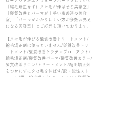
ローアウトかエアウェーブパーマをしていて
「縮毛矯正せずにクセ毛が伸ばせる美容室」
「髪質改善とパーマが上手い表参道の美容
室」「パーマがかかりにくい方が多数お見え
になる美容室」とご好評を頂いております。
【クセ毛が伸びる髪質改善トリートメント/
縮毛矯正剤は使っていません/髪質改善トリ
ートメント/髪質改善ケラチンブローアウト/
縮毛矯正剤/髪質改善パーマ/髪質改善カラー/
髪質改善サロン/トリートメント/縮毛矯正剤
をつかわずにクセ毛を伸ばす/脱・酸性スト
レート/脱・縮毛矯正/トリートメント髪質改
善/表参道/原宿/青山/縮毛矯正剤不使用】
～～～髪質改善トリートメントの専門店チェ
ルシー柏の葉キャンパス～～～
ご来店の全てのお客様が、クセ毛が伸ばせる
髪質改善【ケラチンブローアウト】をしてい
て「トリートメントが長持ちする美容院」
「柏で縮毛矯正をやめたい方がクセ毛を伸ば