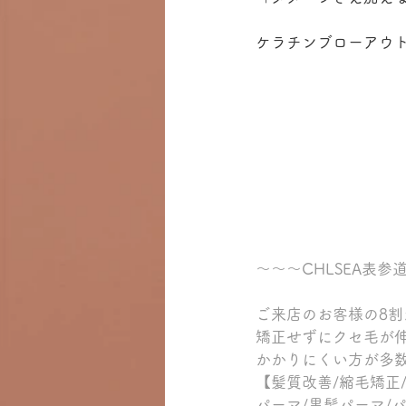
ケラチンブローアウ
～～～CHLSEA表
ご来店のお客様の8
矯正せずにクセ毛が
かかりにくい方が多
【髪質改善/縮毛矯正
パーマ/黒髪パーマ/