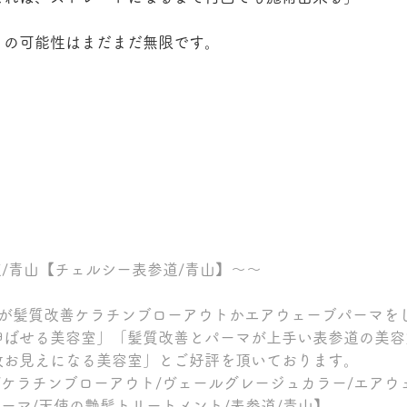
トの可能性はまだまだ無限です。
参道/青山【チェルシー表参道/青山】～～
割が髪質改善ケラチンブローアウトかエアウェーブパーマを
伸ばせる美容室」「髪質改善とパーマが上手い表参道の美容
数お見えになる美容室」とご好評を頂いております。
/ケラチンブローアウト/ヴェールグレージュカラー/エアウ
パーマ/天使の艶髪トリートメント/表参道/青山】