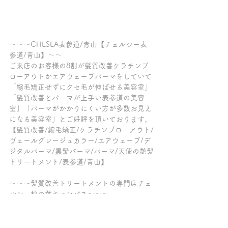
～～～CHLSEA表参道/青山【チェルシー表
参道/青山】～～
ご来店のお客様の8割が髪質改善ケラチンブ
ローアウトかエアウェーブパーマをしていて
「縮毛矯正せずにクセ毛が伸ばせる美容室」
「髪質改善とパーマが上手い表参道の美容
室」「パーマがかかりにくい方が多数お見え
になる美容室」とご好評を頂いております。
【髪質改善/縮毛矯正/ケラチンブローアウト/
ヴェールグレージュカラー/エアウェーブ/デ
ジタルパーマ/黒髪パーマ/パーマ/天使の艶髪
トリートメント/表参道/青山】
～～～髪質改善トリートメントの専門店チェ
ルシー柏の葉キャンパス～～～
ご来店の全てのお客様が、縮毛矯正以外でク
セ毛が伸ばせる髪質改善【ケラチンブローア
ウト】をしていて「トリートメントが長持ち