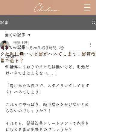
記事
全ての記事
柳澤 利明
全ての記事
2022年12月28日
読了時間: 2分
クセ毛は無いけど髪がハネてしまう！髪質改
NEWS
善で直る？
BLOG
「全体にうねりやクセ毛は無いけど、毛先だ
けハネてまとまらない、、」
「肩に当たる長さで、スタイリングしてもす
ぐにハネてしまう」
これってやっぱり、縮毛矯正をかけないと直
らないのでしょうか？！
それとも、髪質改善トリートメントで内巻き
に収める事が出来るのでしょうか？