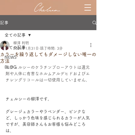
記事
全ての記事
柳澤 利明
全ての記事
2024年1月31日
読了時間: 3分
カラーを繰り返してもダメージしない唯一の
NEWS
方法
BLOG
※チェルシーのケラチンブローアウトは還元
剤や人体に有害なホルムアルデヒドおよびエ
チレングリコールは一切使用していません。
チェルシーの柳澤です。
グレージュカラーやラベンダー、ピンクな
ど、しっかり色味を感じられるカラーが人気
ですが、美容師さんもお客様も悩みどころ
は、