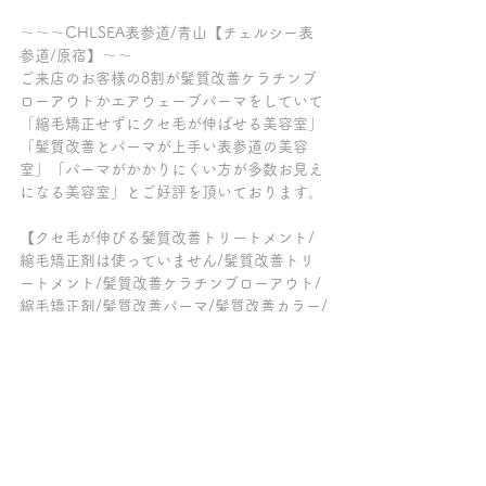
～～～CHLSEA表参道/青山【チェルシー表
参道/原宿】～～
ご来店のお客様の8割が髪質改善ケラチンブ
ローアウトかエアウェーブパーマをしていて
「縮毛矯正せずにクセ毛が伸ばせる美容室」
「髪質改善とパーマが上手い表参道の美容
室」「パーマがかかりにくい方が多数お見え
になる美容室」とご好評を頂いております。
【クセ毛が伸びる髪質改善トリートメント/
縮毛矯正剤は使っていません/髪質改善トリ
ートメント/髪質改善ケラチンブローアウト/
縮毛矯正剤/髪質改善パーマ/髪質改善カラー/
髪質改善サロン/トリートメント/縮毛矯正剤
をつかわずにクセ毛を伸ばす/脱・酸性スト
レート/脱・縮毛矯正/トリートメント髪質改
善/表参道/原宿/青山/縮毛矯正剤不使用】
～～～髪質改善トリートメントの専門店チェ