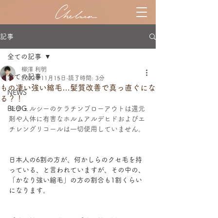
記事
全ての記事
柳澤 利明
全ての記事
2023年11月15日
読了時間: 3分
もの凄い強い縮毛…髪質改善で真っ直ぐにな
NEWS
る？！
BLOG
※チェルシーのケラチンブローアウトは還元
剤や人体に有害なホルムアルデヒドおよびエ
チレングリコールは一切使用していません。
日本人の6割の方が、何かしらのクセ毛を持
っている、と言われていますが、その中の、
「かなり強い縮毛」の方の割合も1割くらい
になります。