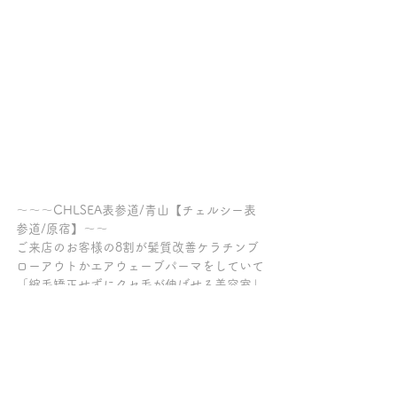
～～～CHLSEA表参道/青山【チェルシー表
参道/原宿】～～
ご来店のお客様の8割が髪質改善ケラチンブ
ローアウトかエアウェーブパーマをしていて
「縮毛矯正せずにクセ毛が伸ばせる美容室」
「髪質改善とパーマが上手い表参道の美容
室」「パーマがかかりにくい方が多数お見え
になる美容室」とご好評を頂いております。
【クセ毛が伸びる髪質改善トリートメント/
縮毛矯正剤は使っていません/髪質改善トリ