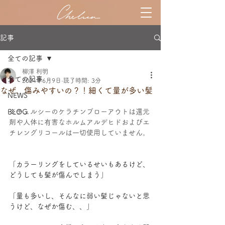
記事
全ての記事
柳澤 利明
全ての記事
2024年6月9日
読了時間: 3分
なぜ、傷みやすいの？！細くて量が多い髪
NEWS
※チェルシーのケラチンブローアウトは還元
BLOG
剤や人体に有害なホルムアルデヒドおよびエ
チレングリコールは一切使用していません。
「カラーリングをしているせいもあるけど、
どうしても髪が傷んでしまう」
「量も多いし、そんなに弱い髪じゃないと思
うけど、なぜか傷む、、」