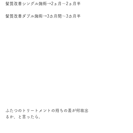
髪質改善シングル施術→2ヵ月～2ヵ月半
髪質改善ダブル施術→3カ月間～3カ月半
ふたつのトリートメントの持ちの差が何故出
るか、と言ったら。