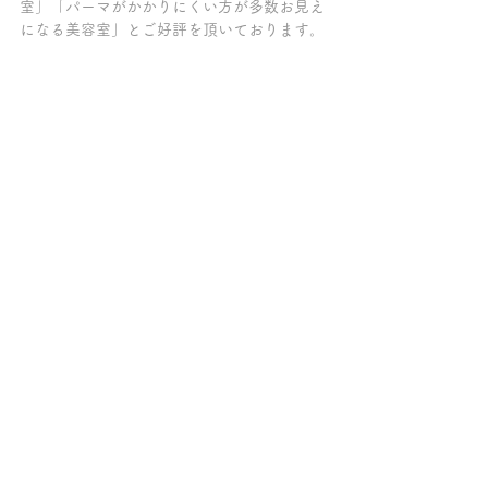
室」「パーマがかかりにくい方が多数お見え
になる美容室」とご好評を頂いております。
【クセ毛が伸びる髪質改善トリートメント/
縮毛矯正剤は使っていません/髪質改善トリ
ートメント/髪質改善ケラチンブローアウト/
縮毛矯正剤/髪質改善パーマ/髪質改善カラー/
髪質改善サロン/トリートメント/縮毛矯正剤
をつかわずにクセ毛を伸ばす/脱・酸性スト
レート/脱・縮毛矯正/トリートメント髪質改
善/表参道/原宿/青山/縮毛矯正剤不使用】
～～～髪質改善トリートメントの専門店チェ
ルシー柏の葉キャンパス～～～
ご来店の全てのお客様が、クセ毛が伸ばせる
髪質改善【ケラチンブローアウト】をしてい
て「トリートメントが長持ちする美容院」
「柏で縮毛矯正をやめたい方がクセ毛を伸ば
せる美容室」「髪質改善が上手い柏の美容
室」とご好評を頂いております。