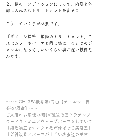
２，髪のコンディションによって、内部と外
部に入れ込むトリートメントを変える
こうしていく事が必要です。
「ダメージ補整、補修のトリートメント」こ
れはカラーやパーマと同じ様に、ひとつのジ
ャンルになってもいいくらい奥が深い技術な
んです。
～～～CHLSEA表参道/青山【チェルシー表
参道/原宿】～～
ご来店のお客様の8割が髪質改善ケラチンブ
ローアウトかエアウェーブパーマをしていて
「縮毛矯正せずにクセ毛が伸ばせる美容室」
「髪質改善とパーマが上手い表参道の美容