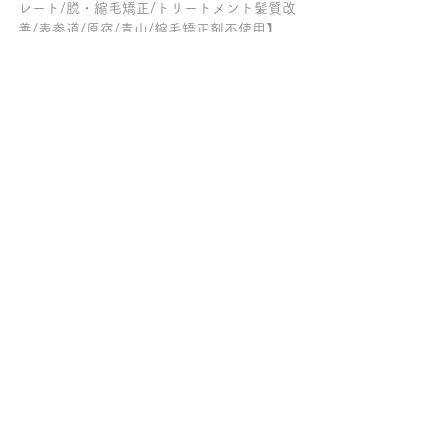
レート/脱・縮毛矯正/トリートメント髪質改
善/表参道/原宿/青山/縮毛矯正剤不使用】
～～～髪質改善トリートメントの専門店チェ
ルシー柏の葉キャンパス～～～
ご来店の全てのお客様が、クセ毛が伸ばせる
髪質改善【ケラチンブローアウト】をしてい
て「トリートメントが長持ちする美容院」
「柏で縮毛矯正をやめたい方がクセ毛を伸ば
せる美容室」「髪質改善が上手い柏の美容
室」とご好評を頂いております。
【髪質改善/縮毛矯正/酸性ストレート/酸熱ト
リートメント/髪質改善トリートメント/髪質
改善ケラチンブローアウト/トリートメント/
柏/おおたかの森】