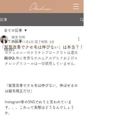
記事
全ての記事
柳澤 利明
全ての記事
2024年11月4日
読了時間: 3分
「髪質改善でクセ毛は伸びない」は本当？！
NEWS
※チェルシーのケラチンブローアウトは還元
剤や人体に有害なホルムアルデヒドおよびエ
BLOG
チレングリコールは一切使用していません。
「髪質改善でクセ毛は伸びない、伸ばせるの
は縮毛矯正だけ」
Instagram等のSNSでわりと言われていま
す、、、これって実際はどうなんでしょう
か。