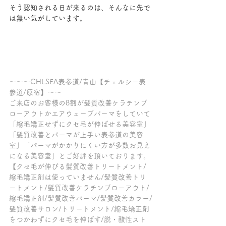
そう認知される日が来るのは、そんなに先で
は無い気がしています。
～～～CHLSEA表参道/青山【チェルシー表
参道/原宿】～～
ご来店のお客様の8割が髪質改善ケラチンブ
ローアウトかエアウェーブパーマをしていて
「縮毛矯正せずにクセ毛が伸ばせる美容室」
「髪質改善とパーマが上手い表参道の美容
室」「パーマがかかりにくい方が多数お見え
になる美容室」とご好評を頂いております。
【クセ毛が伸びる髪質改善トリートメント/
縮毛矯正剤は使っていません/髪質改善トリ
ートメント/髪質改善ケラチンブローアウト/
縮毛矯正剤/髪質改善パーマ/髪質改善カラー/
髪質改善サロン/トリートメント/縮毛矯正剤
をつかわずにクセ毛を伸ばす/脱・酸性スト