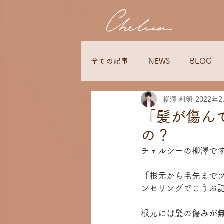
全ての記事
NEWS
BLOG
柳澤 利明
2022年
「髪が傷ん
の？
チェルシーの柳澤で
「根元から毛先まで
ンセリングでこうお
根元には髪の傷みが