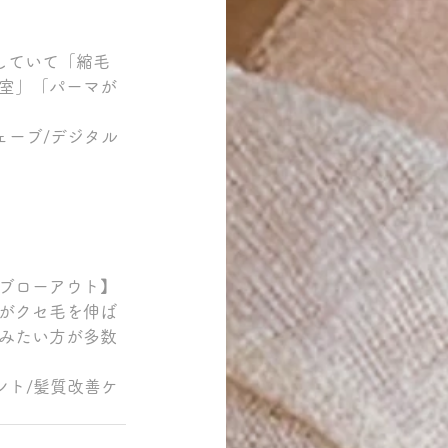
していて「縮毛
室」「パーマが
ェーブ/デジタル
ブローアウト】
がクセ毛を伸ば
みたい方が多数
ント/髪質改善ケ