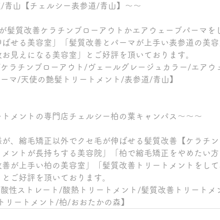
参道/青山【チェルシー表参道/青山】～～
割が髪質改善ケラチンブローアウトかエアウェーブパーマを
伸ばせる美容室」「髪質改善とパーマが上手い表参道の美容
数お見えになる美容室」とご好評を頂いております。
/ケラチンブローアウト/ヴェールグレージュカラー/エアウ
パーマ/天使の艶髪トリートメント/表参道/青山】
ートメントの専門店チェルシー柏の葉キャンパス～～～
様が、縮毛矯正以外でクセ毛が伸ばせる髪質改善【ケラチン
トメントが長持ちする美容院」「柏で縮毛矯正をやめたい方
改善が上手い柏の美容室」「髪質改善トリートメントをして
」とご好評を頂いております。
/酸性ストレート/酸熱トリートメント/髪質改善トリートメ
トリートメント/柏/おおたかの森】