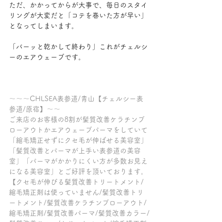
ただ、かかってからが大事で、毎日のスタイ
リングが大変だと「コテを巻いた方が早い」
となってしまいます。
「バーッと乾かして終わり」これがチェルシ
ーのエアウェーブです。
～～～CHLSEA表参道/青山【チェルシー表
参道/原宿】～～
ご来店のお客様の8割が髪質改善ケラチンブ
ローアウトかエアウェーブパーマをしていて
「縮毛矯正せずにクセ毛が伸ばせる美容室」
「髪質改善とパーマが上手い表参道の美容
室」「パーマがかかりにくい方が多数お見え
になる美容室」とご好評を頂いております。
【クセ毛が伸びる髪質改善トリートメント/
縮毛矯正剤は使っていません/髪質改善トリ
ートメント/髪質改善ケラチンブローアウト/
縮毛矯正剤/髪質改善パーマ/髪質改善カラー/