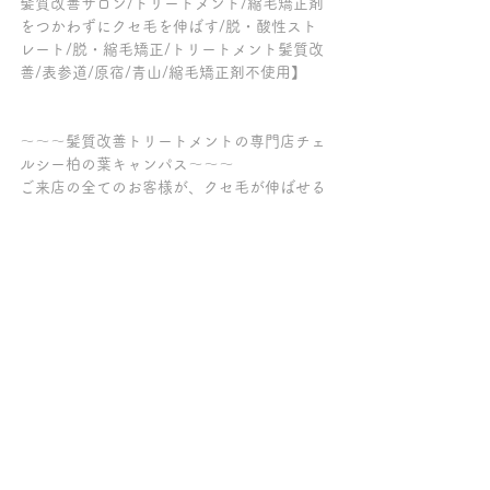
髪質改善サロン/トリートメント/縮毛矯正剤
をつかわずにクセ毛を伸ばす/脱・酸性スト
レート/脱・縮毛矯正/トリートメント髪質改
善/表参道/原宿/青山/縮毛矯正剤不使用】
～～～髪質改善トリートメントの専門店チェ
ルシー柏の葉キャンパス～～～
ご来店の全てのお客様が、クセ毛が伸ばせる
髪質改善【ケラチンブローアウト】をしてい
て「トリートメントが長持ちする美容院」
「柏で縮毛矯正をやめたい方がクセ毛を伸ば
せる美容室」「髪質改善が上手い柏の美容
室」とご好評を頂いております。
【髪質改善/縮毛矯正/酸性ストレート/酸熱ト
リートメント/髪質改善トリートメント/髪質
改善ケラチンブローアウト/トリートメント/
柏/おおたかの森】